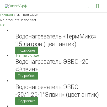
Гла
0
ме
Главная
/ Умывальники
No products in the cart.
0
₽
Водонагреватель «ТермМикс»
15 литров (цвет антик)
Подробнее
Нет на складе
Водонагреватель ЭВБО -20
«Элвин»
Подробнее
Водонагреватель ЭВБО
-20/1,25-1″Элвин» (цвет антик)
Подробнее