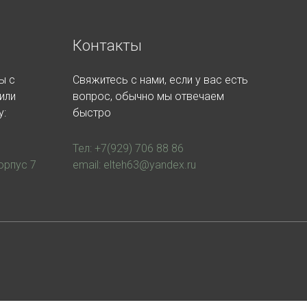
Контакты
ы с
Свяжитесь с нами, если у вас есть
или
вопрос, обычно мы отвечаем
у:
быстро
Тел: +7(929) 706 88 86
орпус 7
email: elteh63@yandex.ru