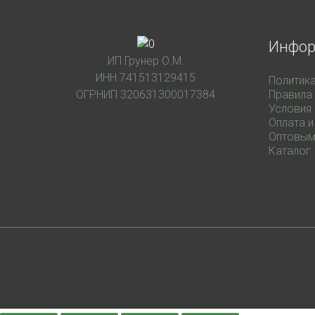
Инфо
ИП Грунер О.М.
ИНН 741513129415
Политик
ОГРНИП 320631300017384
Правила
Условия
Оплата и
Оптовым
Каталог