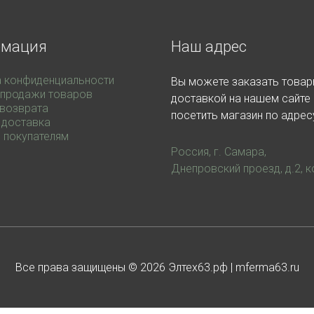
рмация
Наш адрес
а конфиденциальности
Вы можете заказать товар
 продажи товаров
доставкой на нашем сайте 
 возврата
посетить магазин по адрес
 доставка
 покупателям
Россия, г. Самара,
Днепровский проезд, д.2, к
Все права защищены © 2026
Элтех63.рф
| mferma63.ru