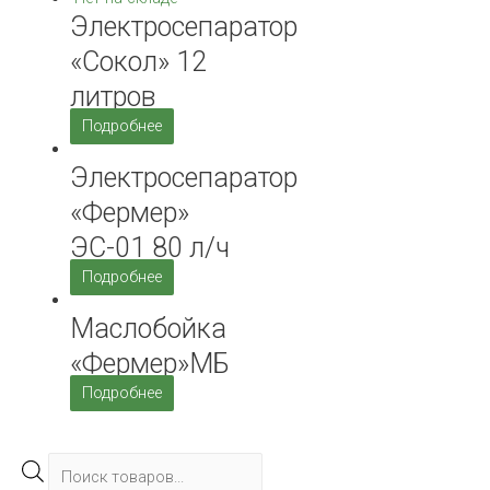
Электросепаратор
«Сокол» 12
литров
Подробнее
Электросепаратор
«Фермер»
ЭС-01 80 л/ч
Подробнее
Маслобойка
«Фермер»МБ
Подробнее
П