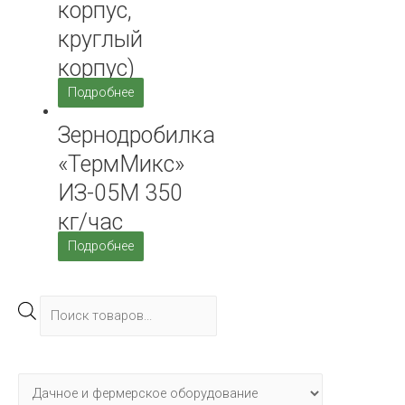
корпус,
круглый
корпус)
Подробнее
Зернодробилка
«ТермМикс»
ИЗ-05М 350
кг/час
Подробнее
П
о
и
с