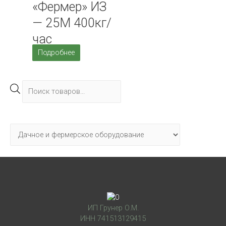
«Фермер» ИЗ
— 25М 400кг/
час
Подробнее
П
о
и
с
к
т
о
в
а
ИП Грунер О.М.
р
ИНН 741513129415