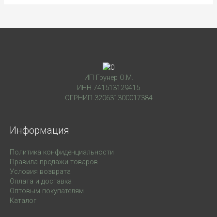
ИП Грунер О.М.
ИНН 741513129415
ОГРНИП 320631300017384
Информация
Политика конфиденциальности
Правила продажи товаров
Условия возврата
Оплата и доставка
Оптовым покупателям
Каталог