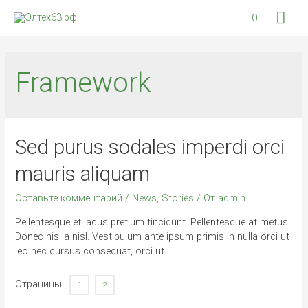
Гла
0
мен
Framework
Sed purus sodales imperdi orci
mauris aliquam
Оставьте комментарий
/
News
,
Stories
/ От
admin
Pellentesque et lacus pretium tincidunt. Pellentesque at metus.
Donec nisl a nisl. Vestibulum ante ipsum primis in nulla orci ut
leo nec cursus consequat, orci ut
Страницы:
1
2