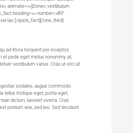
icles» animate=»»]Donec vestibulum
uick_fact heading=»» number=»89″
el lac.[/quick_fact][/one_third]
qu ad litora torquent per inceptos
iam et pede eget metus nonummy at,
etuer vestibulum varius. Cras ut orci at
a, egestas sodales, augue commodo
 tellus tristique eget, porta eget,
san dictum, laoreet viverra. Cras
est pretium wisi, sed leo. Sed tincidunt