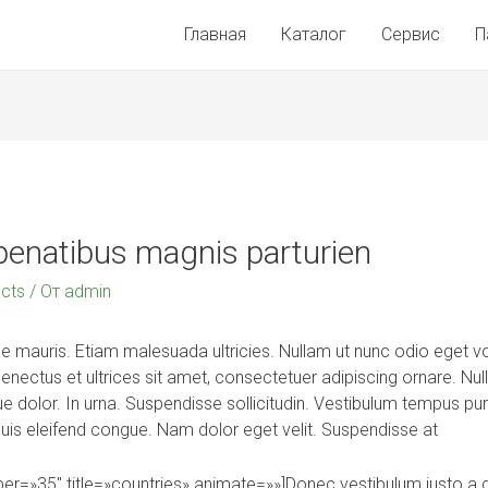
Главная
Каталог
Сервис
П
penatibus magnis parturien
cts
/ От
admin
 mauris. Etiam malesuada ultricies. Nullam ut nunc odio eget vo
e senectus et ultrices sit amet, consectetuer adipiscing ornare. Nu
e dolor. In urna. Suspendisse sollicitudin. Vestibulum tempus pur
uis eleifend congue. Nam dolor eget velit. Suspendisse at
er=»35″ title=»countries» animate=»»]Donec vestibulum justo a d