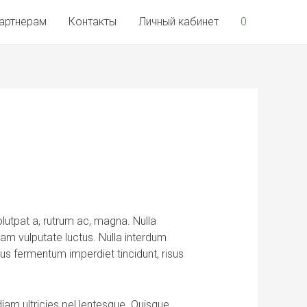
артнерам
Контакты
Личный кабинет
0
lutpat a, rutrum ac, magna. Nulla
llam vulputate luctus. Nulla interdum
us fermentum imperdiet tincidunt, risus
iam ultricies pel lentesque. Quisque