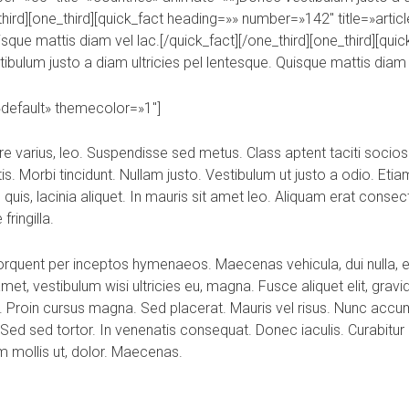
_third][one_third][quick_fact heading=»» number=»142″ title=»art
uisque mattis diam vel lac.[/quick_fact][/one_third][one_third][q
bulum justo a diam ultricies pel lentesque. Quisque mattis diam v
=»default» themecolor=»1″]
re varius, leo. Suspendisse sed metus. Class aptent taciti socios
. Morbi tincidunt. Nullam justo. Vestibulum ut justo a odio. Et
quis, lacinia aliquet. In mauris sit amet leo. Aliquam erat consect
ringilla.
a torquent per inceptos hymenaeos. Maecenas vehicula, dui null
met, vestibulum wisi ultricies eu, magna. Fusce aliquet elit, gravida
. Proin cursus magna. Sed placerat. Mauris vel risus. Nunc accum
 Sed sed tortor. In venenatis consequat. Donec iaculis. Curabitur 
m mollis ut, dolor. Maecenas.