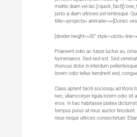
mattis diam vel lac.[/quick_fact][/one
justo a diam ultricies pel lentesque. Q
title=»projects» animate=»»]Donec vesti
[divider height=»30″ style=»dots» line
Praesent odio ac turpis luctus eu, orna
hymenaeos. Sed sed est. Sed venenatis
rhoncus dolor in interdum pellentesque 
lorem odio tellus hendrerit sed, congue f
Class aptent taciti sociosqu ad litor
nec, ullamcorper ligula lorem odio sit a
eros. In hac habitasse platea dictumst
tempus purus at risus auctor tincidunt.
risus neque ultrices consectetuer. Etia