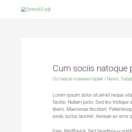
Cum sociis natoque 
Оставьте комментарий
/
News
,
Subje
Lorem ipsum dolor sit amet neque vitae
facilisi. Nullam justo. Sed leo tristiqu
libero. Maecenas tincidunt. Pellentesqu
pede, luctus laoreet. Aenean ac eros q
[one_third][quick_fact heading=»» numb