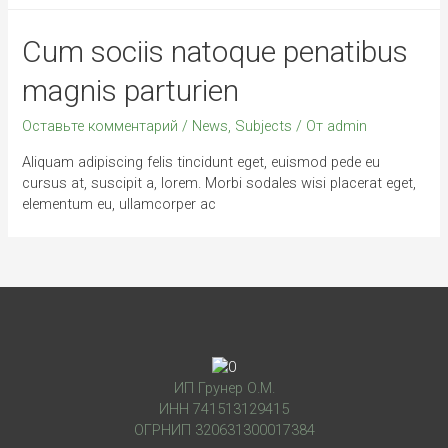
Cum sociis natoque penatibus
magnis parturien
Оставьте комментарий
/
News
,
Subjects
/ От
admin
Aliquam adipiscing felis tincidunt eget, euismod pede eu
cursus at, suscipit a, lorem. Morbi sodales wisi placerat eget,
elementum eu, ullamcorper ac
ИП Грунер О.М.
ИНН 741513129415
ОГРНИП 320631300017384