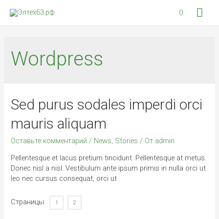
Гла
0
мен
Wordpress
Sed purus sodales imperdi orci
mauris aliquam
Оставьте комментарий
/
News
,
Stories
/ От
admin
Pellentesque et lacus pretium tincidunt. Pellentesque at metus.
Donec nisl a nisl. Vestibulum ante ipsum primis in nulla orci ut
leo nec cursus consequat, orci ut
Страницы:
1
2